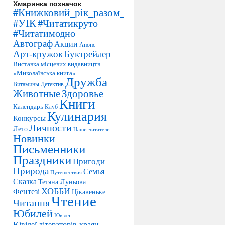
Хмаринка позначок
#Книжковий_рік_разом_з_УІК
#УІК
#Читатикруто
#Читатимодно
Автограф
Акции
Анонс
Арт-кружок
Буктрейлер
Виставка місцевих видавництв
«Миколаївська книга»
Дружба
Витамины
Детектив
Животные
Здоровье
Книги
Календарь
Клуб
Кулинария
Конкурсы
Личности
Лето
Наши читатели
Новинки
Письменники
Праздники
Пригоди
Природа
Семья
Путешествия
Сказка
Тетяна Луньова
ХОББИ
Фентезі
Цікавеньке
Чтение
Читання
Юбилей
Ювілеї
Ювілеї літераторів-краян