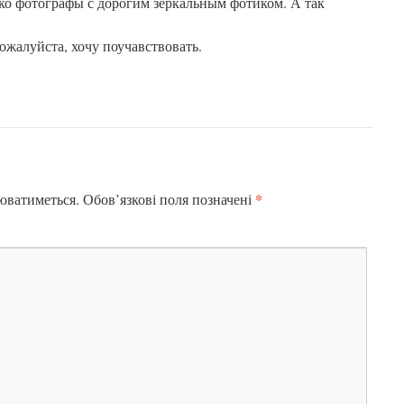
ько фотографы с дорогим зеркальным фотиком. А так
ожалуйста, хочу поучавствовать.
*
юватиметься.
Обов’язкові поля позначені