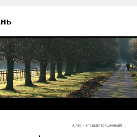
ань
А лес и вправду волшебный!
→