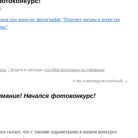
фотоконкурс!
o
ня про конкурс фотографій “Портрет читача в інтер’єрі
еки”
урсы
. | Додати в закладки:
постійне посилання на публікацію
.
А лес и вправду волшебный!
→
мание! Начался фотоконкурс!
па сказал, что с такими параметрами в вашем конкурсе