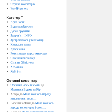
Стрічка коментарів
WordPress.org
Категорії
Арка новин
Відеокалейдоскоп
Давай дружити
Здоров'я – INFO
Зустрічаємось у бібліотеці
Книжкова варта
Краєзнайка
Розумникам та розумничкам
Сімейний читаймер
Смачна бібліотека
Хіт-книга
Хобі і ти
Останні коментарі
Олексій Надемлінський
до
Маленька Відьма та Кір
Amigo
до
Мова кожного народу
неповторна і своя….
Валентина Фляк
до
Мова кожного
народу неповторна і своя….
Даша
до
Польза утренней зарядки