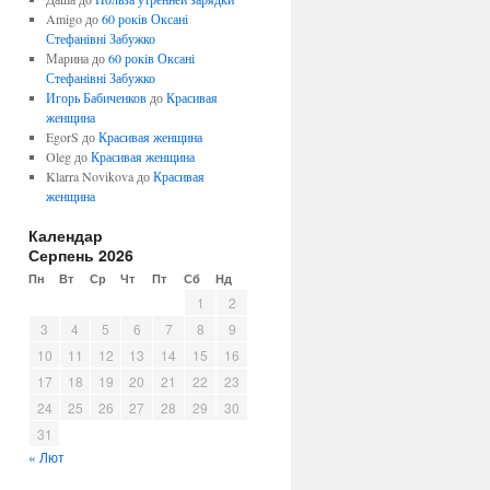
Amigo
до
60 років Оксані
Стефанівні Забужко
Марина
до
60 років Оксані
Стефанівні Забужко
Игорь Бабиченков
до
Красивая
женщина
EgorS
до
Красивая женщина
Oleg
до
Красивая женщина
Klarra Novikova
до
Красивая
женщина
Календар
Серпень 2026
Пн
Вт
Ср
Чт
Пт
Сб
Нд
1
2
3
4
5
6
7
8
9
10
11
12
13
14
15
16
17
18
19
20
21
22
23
24
25
26
27
28
29
30
31
« Лют