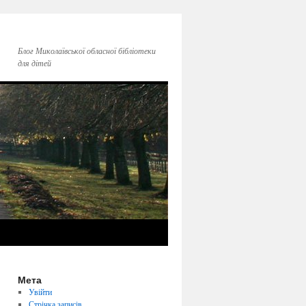
Блог Миколаївської обласної бібліотеки
для дітей
Мета
Увійти
Стрічка записів