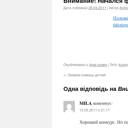
Внимание! Начался 
Дата публікації
26.04.2011
| Автор
Amig
Положен
бібліот
Опубліковано у
Арка новин
| Теґи:
Конк
←
Окажем помощь детям!
Одна відповідь на
Вни
MILA
коментує:
10.05.2011 о 21:17
Хороший конкурс. Но па