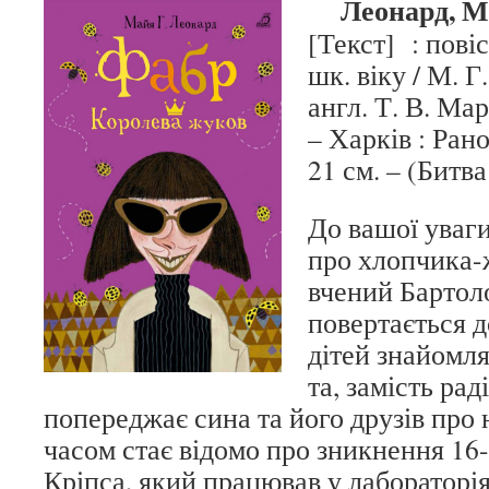
Леонард, М
[Текст] : повіс
шк. віку / М. Г
англ. Т. В. Мару
– Харків : Ранок
21 см. – (Битва
До вашої уваги
про хлопчика-
вчений Бартол
повертається 
дітей знайомля
та, замість рад
попереджає сина та його друзів про 
часом стає відомо про зникнення 16
Кріпса, який працював у лабораторія