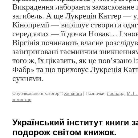
Викрадення лаборанта замасковане п
загибель. А ще Лукреція Каттер — уп
Кінопремії — вирішує створити одяг
серед яких — її дочка Новак… І знов
Віргінія починають власне розслідув
заінтриговані таємничим зникнення
того ж, їх цікавить, як це пов’язано
Фабр» та що приховує Лукреція Кат
сукнями.
Опубліковано в категорії:
Хіт-книга
|
Позначки:
Леонард
,
М. Г.
коментар
Український інститут книги 
подорож світом книжок.