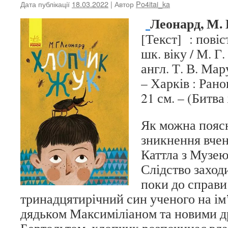
Дата публікації
18.03.2022
| Автор
Po4itai_ka
Леонард, М.
[Текст] : повіст
шк. віку / М. Г.
англ. Т. В. Мару
– Харків : Ранок,
21 см. – (Битва
Як можна пояс
зникнення вче
Каттла з Музею
Слідство заходи
поки до справи
тринадцятирічний син ученого на ім’
дядьком Максиміліаном та новими др