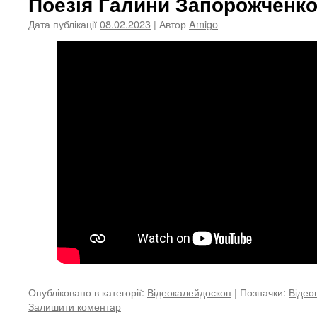
Поезія Галини Запорожченк
Дата публікації
08.02.2023
| Автор
Amigo
Опубліковано в категорії:
Відеокалейдоскоп
|
Позначки:
Відео
Залишити коментар