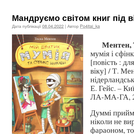
Мандруємо світом книг під в
Дата публікації
08.04.2022
| Автор
Po4itai_ka
Ментен, Т
мумія і сфін
[повість : дл
віку] / Т. Мен
нідерландсько
Е. Гейс. – К
ЛА-МА-ГА, 20
Думмі прийм
ніколи не вир
фараоном, то