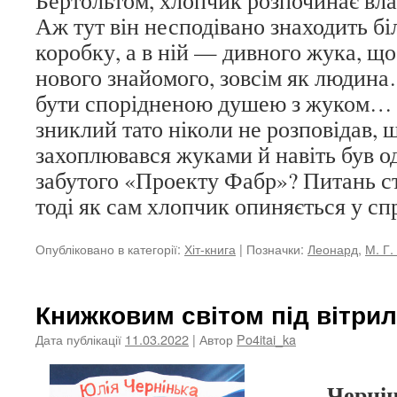
Бертольтом, хлопчик розпочинає вла
Аж тут він несподівано знаходить бі
коробку, а в ній — дивного жука, що
нового знайомого, зовсім як людин
бути спорідненою душею з жуком… 
зниклий тато ніколи не розповідав, 
захоплювався жуками й навіть був од
забутого «Проекту Фабр»? Питань ст
тоді як сам хлопчик опиняється у с
Опубліковано в категорії:
Хіт-книга
|
Позначки:
Леонард
,
М. Г.
Книжковим світом під вітрил
Дата публікації
11.03.2022
| Автор
Po4itai_ka
Черніньк