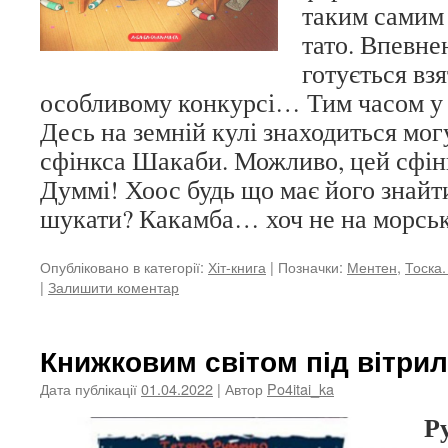
таким самим 
тато. Впевнен
готується вз
особливому конкурсі… Тим часом у 
Десь на земній кулі знаходиться мог
сфінкса Шакаби. Можливо, цей сфін
Думмі! Хоос будь що має його знайт
шукати? Какамба… хоч не на морськ
Опубліковано в категорії:
Хіт-книга
|
Позначки:
Ментен
,
Тоска.
|
Залишити коментар
Книжковим світом під вітрил
Дата публікації
01.04.2022
| Автор
Po4itai_ka
Р