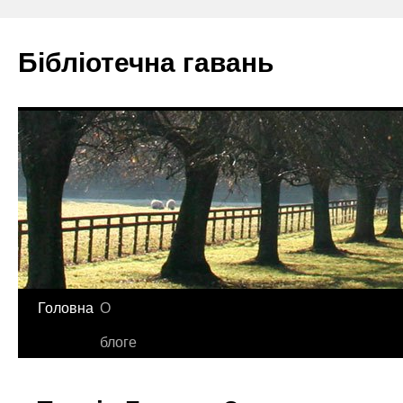
Бібліотечна гавань
Перейти
Головна
О
до
блоге
вмісту