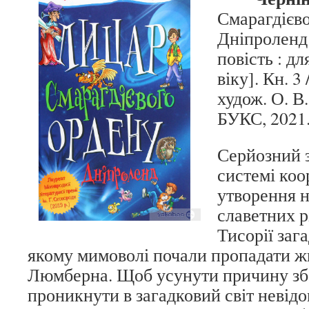
Смарагдієво
Дніпроленд 
повість : дл
віку]. Кн. 3
худож. О. В
БУКС, 2021.
Серйозний з
системі коо
утворення н
славетних р
Тисорії заг
якому мимоволі почали пропадати ж
Люмберна. Щоб усунути причину зб
проникнути в загадковий світ невід