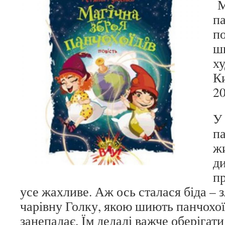
М
па
по
шк
ху
Ки
20
У
па
ж
ди
пр
усе жахливе. Аж ось сталася біда – 
чарівну Голку, якою шиють панчохоїді
занепадає. Їм дедалі важче оберігати