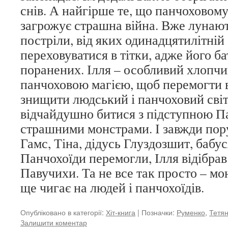
снів. А найгірше те, що панчоховому
загрожує страшна війна. Вже лунают
постріли, від яких одинадцятилітні
переховуватися в тітки, адже його б
поранених. Ілля – особливий хлопчик
панчоховою магією, щоб перемогти во
знищити людський і панчоховий сві
відчайдушно битися з підступною П
страшними монстрами. І завжди пору
Гамс, Тіна, дідусь Глуздозшит, бабу
Панчохоїди перемогли, Ілля відібрав
Павучихи. Та не все так просто – мо
ще чигає на людей і панчохоїдів.
Опубліковано в категорії:
Хіт-книга
|
Позначки:
Руменко
,
Тетян
Залишити коментар